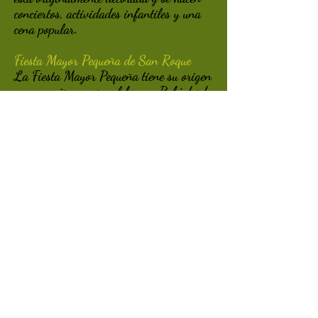
conciertos, actividades infantiles y una
cena popular.
Fiesta Mayor Pequeña de San Roque
La Fiesta Mayor Pequeña tiene su origen
en una misa que se celebra en Rubí desde
1854 en honor a San Roque. Desde
entonces, la fiesta, celebrada actualmente
en el segundo fin de semana de
septiembre, reúne las tradiciones
populares de la ciudad: gigantes, bestias
de fuego, sardanas, etc.
Feria de Sant Galderic
La Feria de Sant Galderic, patrón de los
agricultores, reúne a productores, artistas
y artesanos locales en torno al primer o
segundo fin de semana de octubre.
Aparte de estas fiestas, el calendario