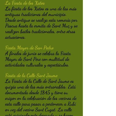
La Fiesta de los Xatos
La fiesta de los Xatos es una de las más
antiguas tradiciones del municipio.
Desde antiguo se realiza esta romería por
Pascua hasta la ermita de Sant Muç y se
realizan bailes tradicionales, entre otras
actuaciones.
Fiesta Mayor de San Pedro
A finales de junio se celebra la Fiesta
Mayor de Sant Pere con multitud de
actividades culturales y espectáculos.
Fiesta de la Calle Sant Jaume
La Fiesta de la Calle de Sant Jaume es
quizás una de las más entrañables. Está
documentada desde 1845 y tiene su
origen en la celebración de los vecinos de
esta calle para pasar a pertenecer a Rubí
en vez del vecino Sant Cugat. La calle
está originalmente decorada y se hacen