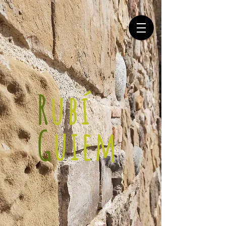
R
ubí
G
uiem